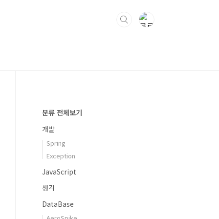
분류 전체보기
개발
Spring
Exception
JavaScript
생각
DataBase
AeroSpike