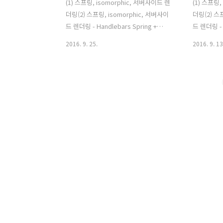
(1) 스프링, isomorphic, 서버사이드 렌
(1) 스프링,
더링(2) 스프링, isomorphic, 서버사이
더링(2) 스
드 렌더링 - Handlebars Spring +
드 렌더링 - 
Nashorn을 통해 isomorphic할 첫번째
Page Web
2016. 9. 25.
2016. 9. 13
클라이언트 템플릿 엔진은 handlebars!
성화됨으로
1. handlebars란? Handlebar.js(이하
용자에게 더
핸들바)는 자바스크립트의 템플릿 엔진
중요한 요소
중 하나로 Mustache를 기반으로 구현한
디까지 서
템플릿 엔진입니다. Mustache는 콧수염
라이언트에
모양의 {{ }} Bracket을 이용하여 data를
게 됩니다.
표현하는 것을 의미하며, 이를 이용하면
야 할까에
html페이지에서 HTML+Bracket의 구성
SEO(검색
으로 디자이너와 개발자가 협업할 때도
상에는 컨텐
디자이너에게도 이해하기 쉬운구조로써
이 존재합니
협업을 하는데도 도움이 됩니다. (참고 :
습니다. 봇
돛단배의 항해일지) 다양한 f..
엔진의 검
다. 대부분
하지 못하며