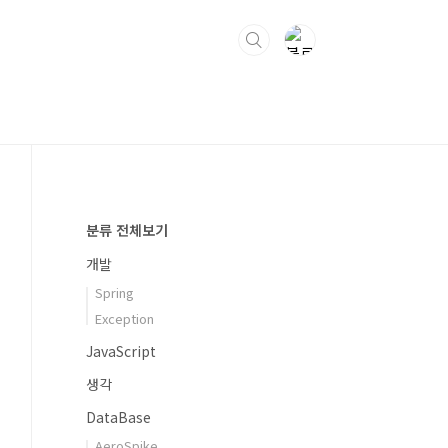
분류 전체보기
개발
Spring
Exception
JavaScript
생각
DataBase
AeroSpike