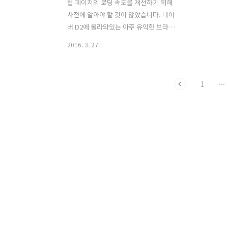
웹 페이지의 로딩 속도를 개선하기 위해
사전에 알아야 할 것이 많았습니다. 네이
버 D2에 올라와있는 아주 유익한 브라우
저의 동작 설명과 기본적인 웹 사이트 최
2016. 3. 27.
적화 기법들이 적혀있는 서적을 추천합니
다. 아래에 대한 대략의 내용은 알고 있어
야 할 것 같습니다. 추천 글 ( 브라우저는
1
···
어떻게 동작하는가? :
http://d2.naver.com/helloworld/59361
)추천 서적 (웹 사이트 최적화 기법 :
http://book.naver.com/bookdb/book_detail.nhn?
bid=4587095 ) '웹 사이트 최적화 기
법'은 기본적인 웹 사이트 최적화 기법이
소개되고 있습니다. 알아두면 모두 좋은
내용이지만 책이 쓰여진 것은 ie8이 발표
되기 이전 입니다. 브라우저의 역사를 함
께 생각하면서..