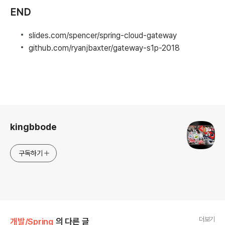
END
slides.com/spencer/spring-cloud-gateway
github.com/ryanjbaxter/gateway-s1p-2018
로그 정보
kingbbode
구독하기
더보기
개발/Spring
의 다른 글