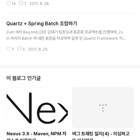
14
7
2017. 8. 28.
로 마음 먹은 이유는@PropertySource 의 Yaml 미지원@Configuration
Propeties 의 locations Deprecated때문입니다.까려고 찾아보다가, 내가
잘못 알았구나 하는 깨달음에 바로 글을 작성합니다.발단저의 10번째 블로깅이
Quartz + Spring Batch 조합하기
였던 스프링 부트, YAML 적용 이라는 블로그에서 소개하였던 @Configurati
글 내용
onProeprties 의 locations 이 Spring Boot 1.4 를 이후로 Deprecated
Zum 에서 BeyondJ2EE 김태기 팀장님과 표준화 프로젝트를 진행하며, Zu
되었습니..
m 에서의 Batch 에 대한 표준을 작성하며 알게 된 Quartz Framework 의
매력과 직접 개발해본 Spring 과의 조합 및 궁합을 소개해보려고 합니다.Quar
7
5
2017. 8. 25.
tz란?Quartz Scheduler 는 거의 모든 Java 응용 프로그램에 통합 할 수 있
는 풍부한 기능의 오픈 소스 작업 스케줄 라이브러리입니다.저에게는 다소 생소
했던 라이브러리였습니다. 그래서 리서치를 해보았더니,스프링에서 Unix의 Cr
on 처럼 특정시간 혹은 몇분 혹은 몇시간마다 동작해는 스케쥴러를 구현해야
했다. 그래서 찾아보게 된게 Spring + Quartz Scheduler 조합의 활용이었
이 블로그 인기글
다. 하지만 Spring 3.1 버전 부터는 Quar..
Nexus 3.X - Maven, NPM 저
버그 트래킹 일지(4) - 의심하고