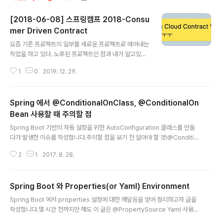
[2018-06-08] 스프링캠프 2018-Consu
mer Driven Contract
글 내용
요즘 기존 프로젝트의 일부를 새로운 프로젝트로 떼어내는
작업을 하고 있다. 노후된 프로젝트인 점과 내가 알고있는
프로젝트가 아니라는 점이 지옥을 맛보게 해주고 있다. 정
1
0
2019. 12. 29.
리를 하다보니 기능이 중복된, 프로젝트의 성격 이상으로
많은 정보를 제공하는, 불필요하게 많은 정보를 요구하는
등 이상한 End Point들이 발견되었다. 아마 오랜시간 요
Spring 에서 @ConditionalOnClass, @ConditionalOn
구사항이 점점 늘어나면서 불가피하게, 혹은 요구했었지만
이제는 다르게 사용하는 API가 되었지 않을까 생각한다.
Bean 사용할 때 주의할 점
글 내용
정리를 위해 이 API들을 사용하는 서비스들에 대해서 전부
Spring Boot 기반의 자동 설정을 위한 AutoConfiguration 클래스를 만들
조사를 해야했고, 굉장히 많은 시간을 소비해야 했다. 정리
다가 발생한 이슈를 작성합니다.주의할 점을 보기 전 알아야 할 것!@Conditio
를 하고난 후 보니 중복된 것, 사용되지 않는 것, 불필요한
nal 이란?스프링4에서 도입된 어노테이션으로 조건부로 Bean을 스프링컨테
요구, 제공 스펙, 그리고 그것들을 위한 테스트 코드들이 보
2
1
2017. 8. 28.
이너에 등록하는 역할을 합니다. 이 어노테이션은 Condition Interface 사용
였다. 현재와 미래의 모..
하여 특정 조건부로 등록되도록 만들 수 있습니다. 그리고 현재의 스프링 프레
임워크에서는 미리 정의된 Condition Interface 구현체를 가지고 있는 @Co
Spring Boot 와 Properties(or Yaml) Environment
nditional 어노테이션의 파생 어노테이션들이 있습니다.주의점을 적을 어노테
글 내용
이션은 아래 어노테이션들 입니다.@ConditionalOnClass : 특정 Class 파
Spring Boot 에서 properties 설정에 대한 깨달음을 얻어 정리하고자 글을
일이 존재하면 Bean 을 등록.@Condit..
작성합니다.몇 시간 전까지만 해도 이 글은 @PropertySource Yaml 사용하
기 라는 글로 작성될 뻔 하였던 글 입니다.제가 처음 위의 주제로 글을 작성하기