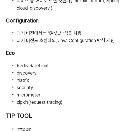
서비스 중 어디로 보낼 것인가( Netflix : Riborn, Spring :
cloud-discovery )
Configuration
과거 버전에서는 YAML방식을 사용
과거 버전도 호환하되, Java Configuration 방식 지원
Eco
Redis RateLimit
discovery
histrix
security
micrometer
zipkin(request tracing)
TIP TOOL
httpbin