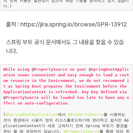
의 전체 사용은 일관성이 없으며 해당 기능을 승격하고 싶지 않습니
출처 : https://jira.spring.io/browse/SPR-13912
스프링 부트 공식 문서에서도 그 내용을 찾을 수 있습
니다.
While
using
 @
PropertySource
on
your
 @
SpringBootApplic
ation
seems
convenient
and
easy
enough
to
load
a
cust
om
resource
in
the
Environment
, 
we
do
not
recommend
i
t
as
Spring
Boot
prepares
the
Environment
before
the
ApplicationContext
is
refreshed
. 
Any
key
defined
via
@
PropertySource
will
be
loaded
too
late
to
have
any
e
ffect
on
auto-configuration
.

(
@SpringBootApplication
에서 
@PropertySource
를 사용하는 
것이 환경에서 사용자 정의 리소스를로드하기에 편리하고 쉽지만 Ap
plicationContext가 새로 고쳐지기 전에 Spring 부트가 환경을 
준비 할 때 권장하지 않습니다. 
@PropertySource
를 통해 정의 된 