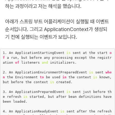
하는 과정이라고 저는 해석을 했습니다.
아래가 스프링 부트 어플리케이션이 실행될 때 이벤트
순서입니다. 그리고 ApplicationContext가 생성되
기 전에 실행되는 이벤트가 보입니다.
1
. An ApplicationStartingEvent 
is
 sent at the start 
o
f
 a run, but before any processing except the registr
ation 
of
 listeners 
and
 initializers.

2
. An ApplicationEnvironmentPreparedEvent 
is
 sent 
whe
n
 the Environment 
to
 be used 
in
 the context 
is
 known, 
but before the context 
is
 created.

3
. An ApplicationPreparedEvent 
is
 sent just before th
e refresh 
is
 started, but after bean definitions have 
been loaded.

4
. An ApplicationReadyEvent 
is
 sent after the refresh 