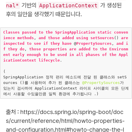
기반의
가 생성된
nal*
ApplicationContext
후의 일만을 생각했기 때문입니다.
Classes
passed
to
the
SpringApplication
static
conven
ience
methods
, 
and
those
added
using
setSources
() 
are
inspected
to
see
if
they
have
 @
PropertySources
, 
and
i
f
they
do
, 
those
properties
are
added
to
the
Environm
ent
early
enough
to
be
used
in
all
phases
of
the
Appl
icationContext
lifecycle
.

(

SpringApplication 정적 편리 메소드에 전달 된 클래스와 setS
ources ()를 사용하여 추가 된 클래스는 
@PropertySources
가 
있는지 검사하여 ApplicationContext 라이프 사이클의 모든 단계
출처 : https://docs.spring.io/spring-boot/doc
s/current/reference/html/howto-properties-
and-configuration.html#howto-change-the-l