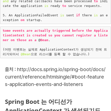
and
 any related callbacks have been processed 
to
 indi
cate the application 
is
 ready 
to
 service requests.

5
. An ApplicationFailedEvent 
is
 sent 
if
 there 
is
 an e
xception 
on
Some
events
are
actually
triggered
before
the
Applica
tionContext
is
created
so
you
cannot
register
a
liste
ner
on
those
as
a
 @
Bean
.

(어떤 이벤트는 실제로 ApplicationContext가 생성되기 전에 트
리거되어서 
@Bean
출처 : http://docs.spring.io/spring-boot/docs/
current/reference/htmlsingle/#boot-feature
s-application-events-and-listeners
Spring Boot 는 어디선가
ApplicationContext 가 생성되기도