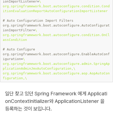
ionImportListener
=
\

org.springframework.boot.autoconfigure.condition.Cond
itionEvaluationReportAutoConfigurationImportListener
# Auto Configuration Import Filters
org.springframework.boot.autoconfigure.AutoConfigurat
ionImportFilter
=
\

org.springframework.boot.autoconfigure.condition.OnCl
assCondition
# Auto Configure
org.springframework.boot.autoconfigure.EnableAutoConf
iguration
=
\

org.springframework.boot.autoconfigure.admin.SpringAp
plicationAdminJmxAutoConfiguration,\

org.springframework.boot.autoconfigure.aop.AopAutoCon
일단 찾고 있던 Spring Framework 에게 Applicati
onContextInitializer와 ApplicationListener 을
등록하는 것이 보입니다.