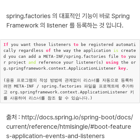
spring.factories 의 대표적인 기능이 바로 Spring
Framework 의 listener 를 등록하는 것 입니다.
If
 you want those listeners 
to
 be registered automati
cally regardless 
of
 the way the application 
is
 create
d you can add a META-INF/spring.factories file 
to
 you
r project 
and
 reference your listener(s) 
using
 the or
g.springframework.context.ApplicationListener 
key
.

(응용 프로그램의 작성 방법에 관계없이 리스너를 자동으로 등록하
려면 META-INF / spring.factories 파일을 프로젝트에 추가하
고 org.springframework.context.ApplicationListener 키
출처 : http://docs.spring.io/spring-boot/docs/
current/reference/htmlsingle/#boot-feature
s-application-events-and-listeners