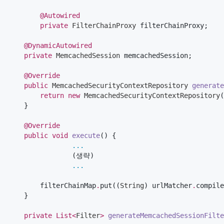
@Autowired
private
FilterChainProxy
 filterChainProxy;

@DynamicAutowired
private
MemcachedSession
 memcachedSession;

@Override
public
MemcachedSecurityContextRepository
generate
return
new
MemcachedSecurityContextRepository
(
    }    

@Override
public
void
execute
() {

...
                (생략)

...
        filterChainMap
.
put((
String
) urlMatcher
.
compile
    }

private
List<
Filter
>
generateMemcachedSessionFilte