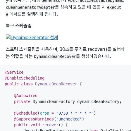
에 등록되면, 해당
가
y
Generator
AbstractExecutableDynami
를 상속하고 있을 때 있을 시
cBeanGeneratorAdapter
execut
메서드를 실행하게 됩니다.
e
복구 스케줄링
스프링 스케줄링을 사용하여, 30초를 주기로 recover()를 실행하
는 역할을 하는
를 생성하였습니다.
DynamicBeanRecover
@Service
@EnableScheduling
public
class
DynamicBeanRecover
 {

@Autowired
private
DynamicBeanFactory
 dynamicBeanFactory;

@Scheduled
(
cron
=
"
0/30 * * * * *
"
)

@SuppressWarnings
(
"
unchecked
"
)

public
void
recover
() {

        dynamicBeanFactory
.
recovery((
new
DateTime
()
.
ge